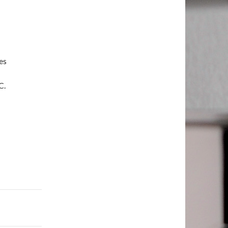
es
C.