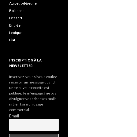
c
Au petit-déjeuner
h
Boissons
e
Dessert
r
Entrée
:
Lexique
Plat
INSCRIPTION À LA
NEWSLETTER
Inscrivez-vous si vous voulez
recevoir un message quand
une nouvelle recette est
publiée. Je m'engage à ne pas
divulguer vos adresses mails
ni à en faire un usage
commercial.
Email